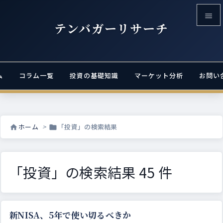

テンバガーリサーチ

メニュ

ム
コラム一覧
投資の基礎知識
マーケット分析
お問い
サイド

前へ

ホーム
>
「投資」の検索結果


次へ

検索
「投資」の検索結果 45 件
新NISA、5年で使い切るべきか