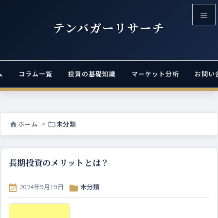

テンバガーリサーチ

メニュ

ム
コラム一覧
投資の基礎知識
マーケット分析
お問い
サイド

前へ

ホーム
>
未分類


次へ

長期投資のメリットとは？
検索
2024年9月19日
未分類

