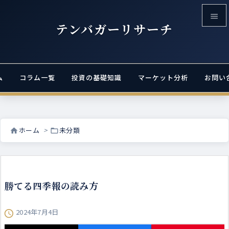

テンバガーリサーチ

メニュ

ム
コラム一覧
投資の基礎知識
マーケット分析
お問い
サイド

前へ

ホーム
>
未分類


次へ

検索
勝てる四季報の読み方
2024年7月4日
